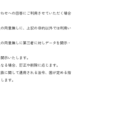
合わせへの回答にご利用させていただく場合
人の同意無しに、上記の目的以外では利用い
人の同意無しに第三者に対しデータを開示・
。
を開示いたします。
異なる場合、訂正や削除に応じます。
取扱に関して適用される法令、国が定める指
たします。